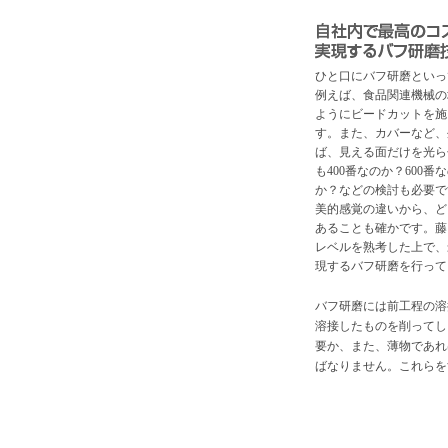
ひと口にバフ研磨といっ
例えば、食品関連機械の
ようにビードカットを施
す。また、カバーなど、
ば、見える面だけを光ら
も400番なのか？600番
か？などの検討も必要で
美的感覚の違いから、ど
あることも確かです。藤
レベルを熟考した上で、
現するバフ研磨を行って
バフ研磨には前工程の溶
溶接したものを削ってし
要か、また、薄物であれ
ばなりません。これらを