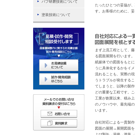
バフ研磨技術について
たったひとつの妥協が、
す。お客様のために、妥
塗装技術について
まず上流工程として、藤
る図面展開を行います。
紙媒体での図面をもとに
うに具体化するかをイメ
流れることも、実際の現
うトラブルが発生するこ
てしまうと、以降の製作
どの重要な工程です。こ
工業が創業以来、積み上
のノウハウや、最先端の
います。
自社対応による一貫製作
図面の展開→展開図面を
よび製缶→溶接→塗装→