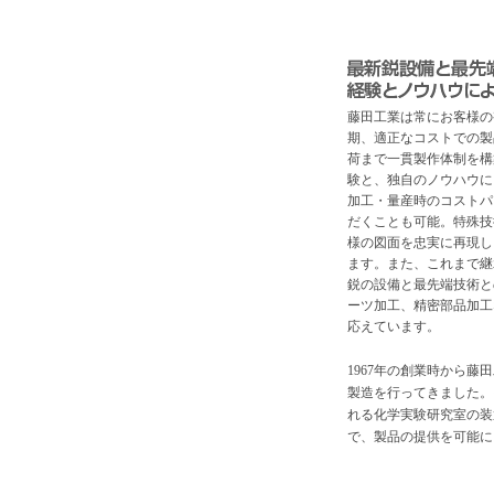
藤田工業は常にお客様の
期、適正なコストでの製
荷まで一貫製作体制を構
験と、独自のノウハウに
加工・量産時のコストパ
だくことも可能。特殊技
様の図面を忠実に再現し
ます。また、これまで継
鋭の設備と最先端技術と
ーツ加工、精密部品加工
応えています。
1967年の創業時から
製造を行ってきました。
れる化学実験研究室の装
で、製品の提供を可能に